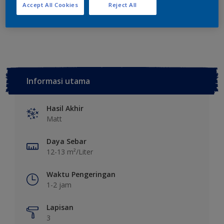
Tambahkan ke Ruang Kerja
Temukan Toko
Accept All Cookies
Reject All
Lihat warna ini pada aplikasi
Informasi utama
Hasil Akhir
Matt
Daya Sebar
12-13 m²/Liter
Waktu Pengeringan
1-2 jam
Lapisan
3