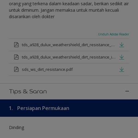
orang yang terkena dalam keadaan sadar, berikan sedikit air
untuk diminum. Jangan memaksa untuk muntah kecuali
disarankan oleh dokter
Unduh Adobe Reader
tds_a928_dulux_weathershield_dirt_resistance_en_jan_2025.pdf
tds_a928_dulux_weathershield_dirt_resistance_id_jan_2025.pdf
sds_ws_dirt_resistance.pdf
Tips & Saran
1.
Persiapan Permukaan
Dinding