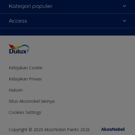
Tentang Kami
Kategori populer
Contact us
Warna
Access
Temukan toko
Produk
Sitemap
Aksesibilitas
Inspirasi
Akurasi Warna
Saran Mendekorasi
Colour of the Year
Kebijakan Cookie
Kebijakan Privasi
Hukum
Situs Akzonobel lainnya
Cookies Settings
Copyright © 2020 AkzoNobel Paints 2026