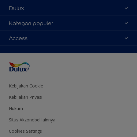
Dulux
Tentang Kami
Kategori populer
Contact us
Warna
Access
Temukan toko
Produk
Sitemap
Aksesibilitas
Inspirasi
Akurasi Warna
Saran Mendekorasi
Colour of the Year
Kebijakan Cookie
Kebijakan Privasi
Hukum
Situs Akzonobel lainnya
Cookies Settings