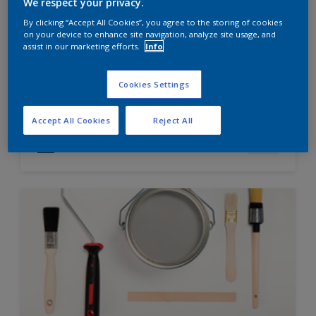
We respect your privacy.
Sheen Finish
By clicking “Accept All Cookies”, you agree to the storing of cookies
Chroma Brite Glow Technology
on your device to enhance site navigation, analyze site usage, and
High Opacity & Coverage
assist in our marketing efforts.
Info
Cookies Settings
Hubungi 0811 1952 2888 (ask dulux) untuk informasi
lebih lanjut
Accept All Cookies
Reject All
Compare