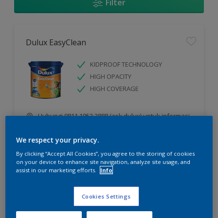
Filter
Dulux EasyClean
KIDPROOF TECHNOLOGY
HIGH OPACITY
HIGH COVERAGE
Hubungi 0811 1952 2888 (ask dulux) untuk informasi
lebih lanjut
We respect your privacy.
By clicking “Accept All Cookies”, you agree to the storing of cookies
Compare
on your device to enhance site navigation, analyze site usage, and
assist in our marketing efforts.
Info
Cookies Settings
Dulux Catylac Interior Glow