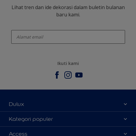
Lihat tren dan ide dekorasi dalam buletin bulanan
baru kami.
enter-your-email
Ikuti kami
Dulux
Tentang Kami
Kategori populer
Contact us
Warna
Access
Temukan toko