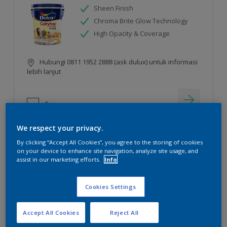
Sheen Finish
Chroma Brite Glow Technology
High Opacity & Coverage
Hubungi 0811 1952 2888 (ask dulux) untuk informasi
lebih lanjut
Compare
We respect your privacy.
By clicking “Accept All Cookies”, you agree to the storing of cookies
on your device to enhance site navigation, analyze site usage, and
assist in our marketing efforts.
Info
Cookies Settings
Accept All Cookies
Reject All