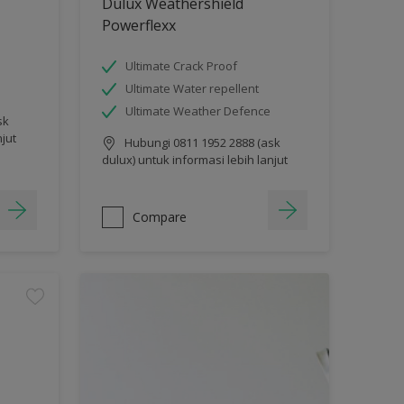
Dulux Weathershield
Powerflexx
Ultimate Crack Proof
Ultimate Water repellent
Ultimate Weather Defence
sk
njut
Hubungi 0811 1952 2888 (ask
dulux) untuk informasi lebih lanjut
Compare