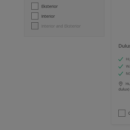
Eksterior
Interior
Interior and Eksterior
Dulux
Hi
W
N
Hu
dulux)