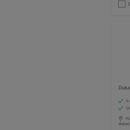
Dulux
V 
S
Hu
dulux)