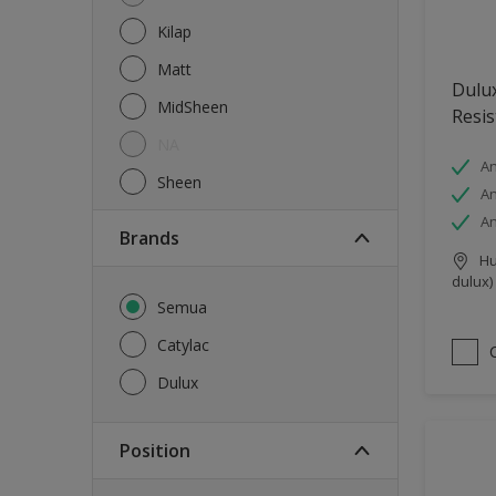
Kilap
Matt
Dulux
MidSheen
Resis
NA
An
Sheen
An
An
brands
Hu
dulux)
Semua
Catylac
Dulux
Position