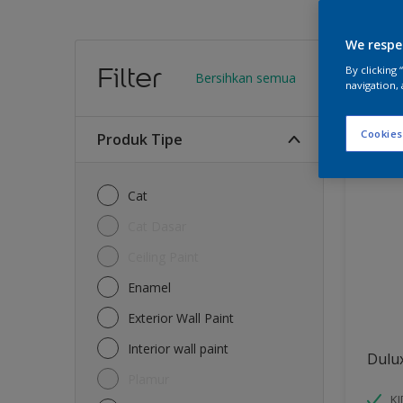
We respe
Warn
Filter
By clicking
Bersihkan semua
navigation, 
14
Produk
Cookies
Produk Tipe
Cat
Cat Dasar
Ceiling Paint
Enamel
Exterior Wall Paint
Interior wall paint
Dulu
Plamur
K