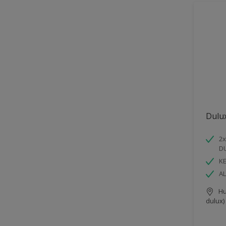
Dulu
2x
D
K
AL
Hu
dulux)