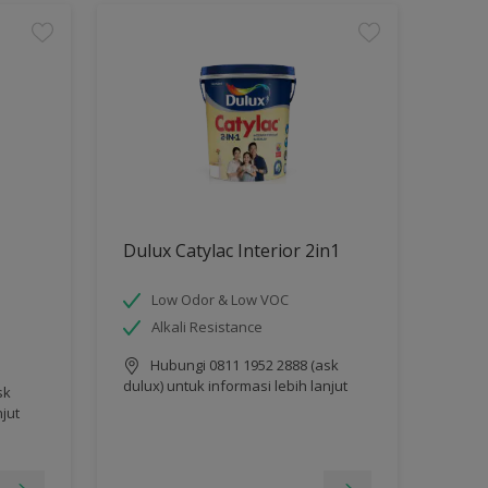
Dulux Catylac Interior 2in1
Low Odor & Low VOC
Alkali Resistance
Hubungi 0811 1952 2888 (ask
dulux) untuk informasi lebih lanjut
sk
njut