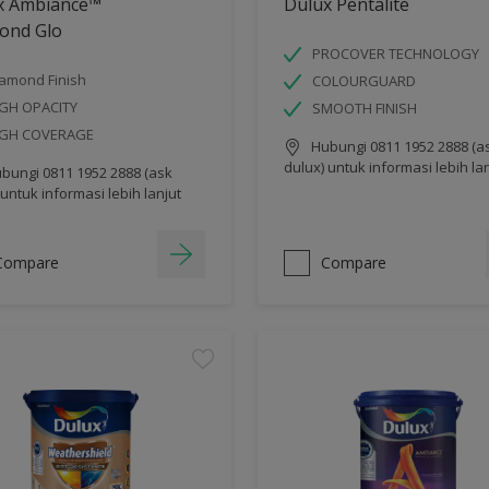
x Ambiance™
Dulux Pentalite
ond Glo
PROCOVER TECHNOLOGY
amond Finish
COLOURGUARD
GH OPACITY
SMOOTH FINISH
IGH COVERAGE
Hubungi 0811 1952 2888 (a
dulux) untuk informasi lebih la
bungi 0811 1952 2888 (ask
 untuk informasi lebih lanjut
Compare
Compare