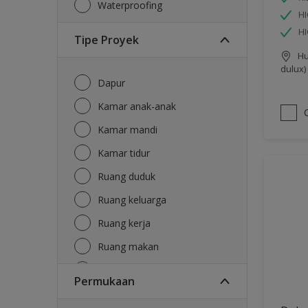
Waterproofing
HI
H
Tipe Proyek
Hu
dulux)
Dapur
Kamar anak-anak
Kamar mandi
Kamar tidur
Ruang duduk
Ruang keluarga
Ruang kerja
Ruang makan
Ruang tamu
Permukaan