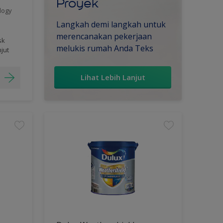
Proyek
logy
Langkah demi langkah untuk
merencanakan pekerjaan
sk
melukis rumah Anda Teks
njut
Lihat Lebih Lanjut