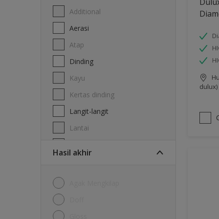
Dulu
Additional
Diam
Aerasi
Di
Atap
HI
H
Dinding
Hu
Kayu
dulux)
Kertas dinding
Langit-langit
Lantai
Logam
Hasil akhir
Agak Mengkilap
Doff
Gloss