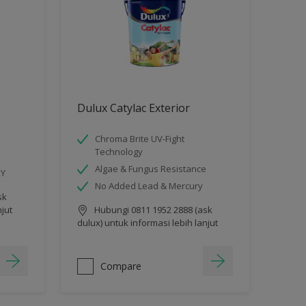
Dulux Catylac Exterior
Chroma Brite UV-Fight
Technology
Algae & Fungus Resistance
RY
No Added Lead & Mercury
sk
njut
Hubungi 0811 1952 2888 (ask
dulux) untuk informasi lebih lanjut
Compare