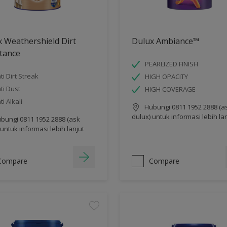
 Weathershield Dirt
Dulux Ambiance™
tance
PEARLIZED FINISH
ti Dirt Streak
HIGH OPACITY
ti Dust
HIGH COVERAGE
ti Alkali
Hubungi 0811 1952 2888 (a
dulux) untuk informasi lebih la
bungi 0811 1952 2888 (ask
 untuk informasi lebih lanjut
Compare
Compare