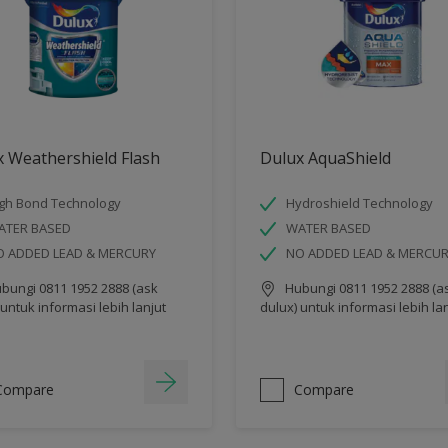
 Weathershield Flash
Dulux AquaShield
gh Bond Technology
Hydroshield Technology
ATER BASED
WATER BASED
O ADDED LEAD & MERCURY
NO ADDED LEAD & MERCU
bungi 0811 1952 2888 (ask
Hubungi 0811 1952 2888 (a
 untuk informasi lebih lanjut
dulux) untuk informasi lebih la
Compare
Compare