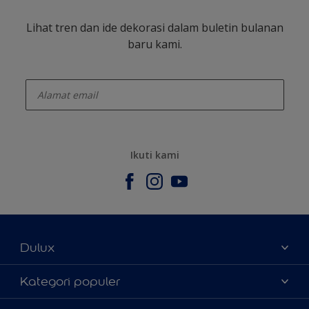
Lihat tren dan ide dekorasi dalam buletin bulanan
baru kami.
enter-your-email
Ikuti kami
Dulux
Tentang Kami
Kategori populer
Contact us
Warna