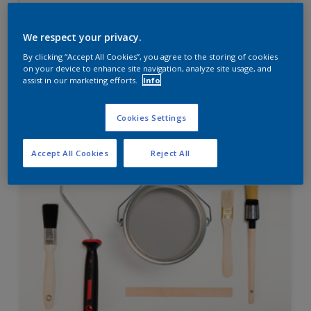
Diamond Finish
HIGH OPACITY
We respect your privacy.
HIGH COVERAGE
By clicking “Accept All Cookies”, you agree to the storing of cookies
on your device to enhance site navigation, analyze site usage, and
assist in our marketing efforts.
Info
Hubungi 0811 1952 2888 (ask dulux) untuk informasi
lebih lanjut
Cookies Settings
Compare
Accept All Cookies
Reject All