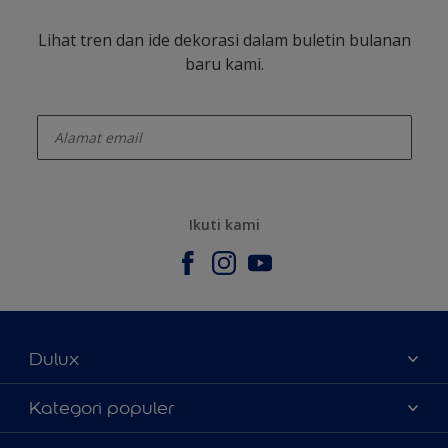
Lihat tren dan ide dekorasi dalam buletin bulanan
baru kami.
enter-your-email
Ikuti kami
Dulux
Tentang Kami
Kategori populer
Contact us
Warna