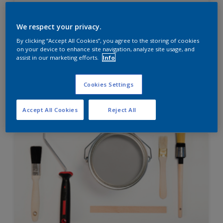
Diamond Finish
HIGH OPACITY
We respect your privacy.
HIGH COVERAGE
By clicking “Accept All Cookies”, you agree to the storing of cookies
on your device to enhance site navigation, analyze site usage, and
assist in our marketing efforts.
Info
Hubungi 0811 1952 2888 (ask dulux) untuk informasi
lebih lanjut
Cookies Settings
Compare
Accept All Cookies
Reject All