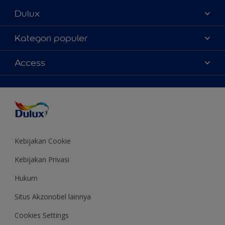
Dulux
Tentang Kami
Kategori populer
Contact us
Warna
Access
Temukan toko
Produk
Sitemap
Aksesibilitas
Inspirasi
Akurasi Warna
Saran Mendekorasi
Colour of the Year
Kebijakan Cookie
Kebijakan Privasi
Hukum
Situs Akzonobel lainnya
Cookies Settings