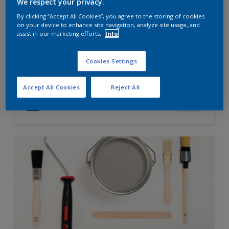
We respect your privacy.
Diamond Finish
By clicking “Accept All Cookies”, you agree to the storing of cookies
HIGH OPACITY
on your device to enhance site navigation, analyze site usage, and
HIGH COVERAGE
assist in our marketing efforts.
Info
Cookies Settings
Hubungi 0811 1952 2888 (ask dulux) untuk informasi
lebih lanjut
Accept All Cookies
Reject All
Compare