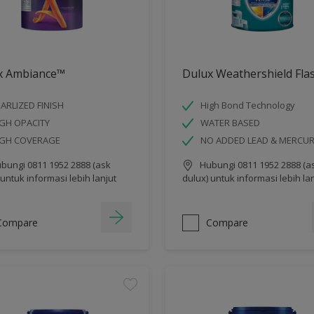
x Ambiance™
Dulux Weathershield Fla
ARLIZED FINISH
High Bond Technology
GH OPACITY
WATER BASED
IGH COVERAGE
NO ADDED LEAD & MERCU
bungi 0811 1952 2888 (ask
Hubungi 0811 1952 2888 (a
 untuk informasi lebih lanjut
dulux) untuk informasi lebih la
Compare
Compare