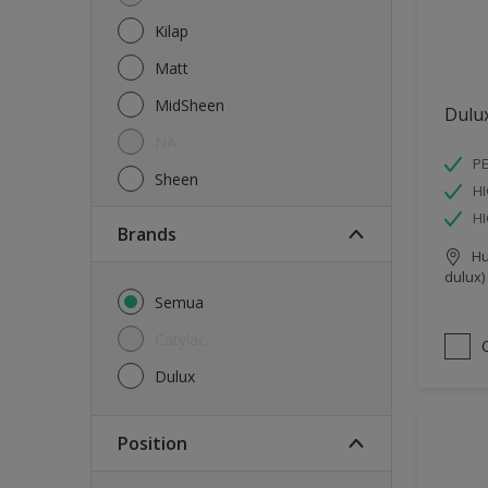
Kilap
Matt
MidSheen
Dulu
NA
PE
Sheen
HI
H
brands
Hu
dulux)
Semua
Catylac
Dulux
Position