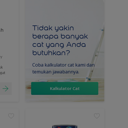
Tidak yakin
sh
berapa banyak
cat yang Anda
butuhkan?
RY
Coba kalkulator cat kami dan
sk
temukan jawabannya.
njut
Kalkulator Cat