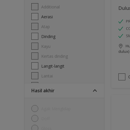
Additional
Dulux
Aerasi
P
Atap
C
S
Dinding
Hu
Kayu
dulux)
Kertas dinding
Langit-langit
Lantai
Logam
Hasil akhir
Agak Mengkilap
Doff
Gloss