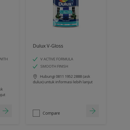
Dulux V-Gloss
WITH
V ACTIVE FORMULA
SMOOTH FINISH
Hubungi 0811 1952 2888 (ask
dulux) untuk informasi lebih lanjut
sk
njut
Compare