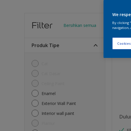
We respe
Warn
Filter
By clicking
Bersihkan semua
navigation, 
10
Produk
Cookies
Produk Tipe
Cat
Cat Dasar
Ceiling Paint
Enamel
Exterior Wall Paint
Interior wall paint
Dulu
Plamur
K