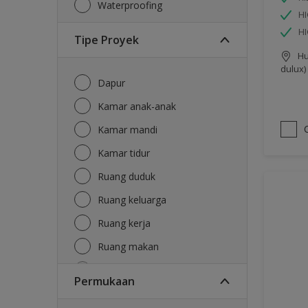
Waterproofing
HI
H
Tipe Proyek
Hu
dulux)
Dapur
Kamar anak-anak
Kamar mandi
Kamar tidur
Ruang duduk
Ruang keluarga
Ruang kerja
Ruang makan
Ruang tamu
Permukaan