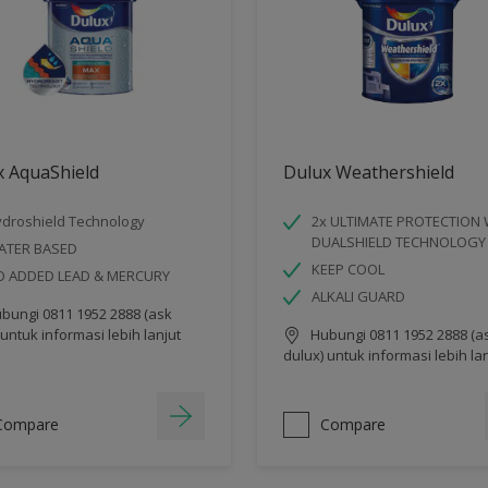
x AquaShield
Dulux Weathershield
droshield Technology
2x ULTIMATE PROTECTION 
DUALSHIELD TECHNOLOGY
ATER BASED
KEEP COOL
O ADDED LEAD & MERCURY
ALKALI GUARD
bungi 0811 1952 2888 (ask
 untuk informasi lebih lanjut
Hubungi 0811 1952 2888 (a
dulux) untuk informasi lebih la
Compare
Compare