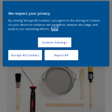
Diamond Finish
HIGH OPACITY
We respect your privacy.
HIGH COVERAGE
By clicking “Accept All Cookies”, you agree to the storing of cookies
on your device to enhance site navigation, analyze site usage, and
assist in our marketing efforts.
Info
Hubungi 0811 1952 2888 (ask dulux) untuk informasi
lebih lanjut
Cookies Settings
Compare
Accept All Cookies
Reject All