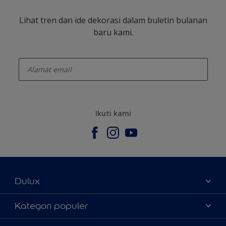
Lihat tren dan ide dekorasi dalam buletin bulanan
baru kami.
enter-your-email
Ikuti kami
Dulux
Tentang Kami
Kategori populer
Contact us
Warna