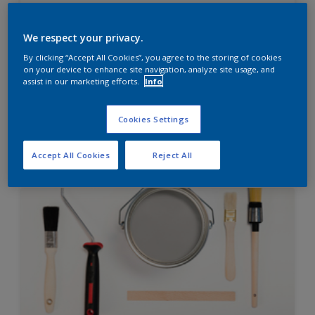
Diamond Finish
HIGH OPACITY
We respect your privacy.
HIGH COVERAGE
By clicking “Accept All Cookies”, you agree to the storing of cookies
on your device to enhance site navigation, analyze site usage, and
assist in our marketing efforts.
Info
Hubungi 0811 1952 2888 (ask dulux) untuk informasi
lebih lanjut
Cookies Settings
Compare
Accept All Cookies
Reject All