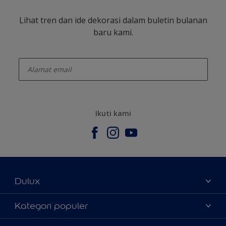
Lihat tren dan ide dekorasi dalam buletin bulanan
baru kami.
enter-your-email
Ikuti kami
Dulux
Tentang Kami
Kategori populer
Contact us
Warna