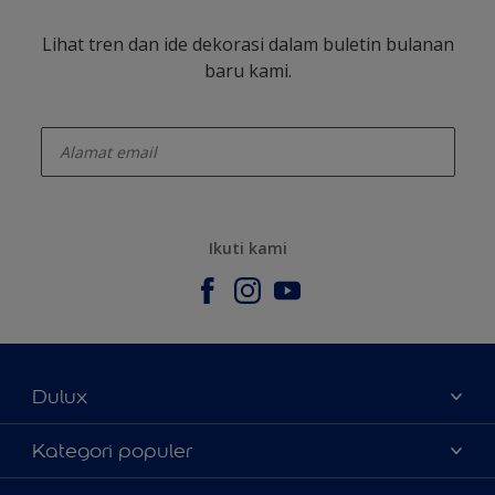
Lihat tren dan ide dekorasi dalam buletin bulanan
baru kami.
enter-your-email
Ikuti kami
Dulux
Tentang Kami
Kategori populer
Contact us
Warna