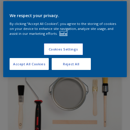
Diamond Finish
HIGH OPACITY
We respect your privacy.
HIGH COVERAGE
By clicking “Accept All Cookies”, you agree to the storing of cookies
on your device to enhance site navigation, analyze site usage, and
assist in our marketing efforts.
Info
Hubungi 0811 1952 2888 (ask dulux) untuk informasi
lebih lanjut
Cookies Settings
Compare
Accept All Cookies
Reject All