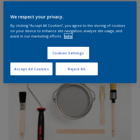
Diamond Finish
HIGH OPACITY
We respect your privacy.
HIGH COVERAGE
By clicking “Accept All Cookies”, you agree to the storing of cookies
on your device to enhance site navigation, analyze site usage, and
assist in our marketing efforts.
Info
Hubungi 0811 1952 2888 (ask dulux) untuk informasi
lebih lanjut
Cookies Settings
Compare
Accept All Cookies
Reject All