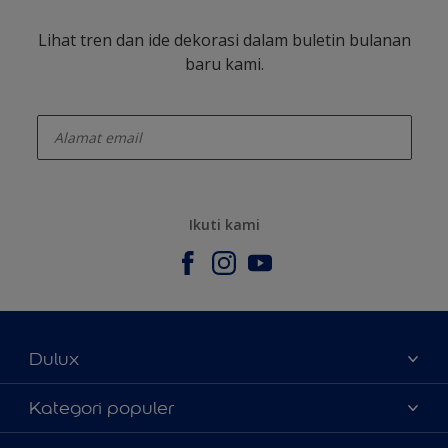
Lihat tren dan ide dekorasi dalam buletin bulanan
baru kami.
enter-your-email
Ikuti kami
Dulux
Tentang Kami
Kategori populer
Contact us
Warna