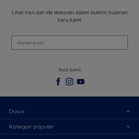
Lihat tren dan ide dekorasi dalam buletin bulanan
baru kami.
enter-your-email
Ikuti kami
Dulux
Tentang Kami
Kategori populer
Contact us
Warna