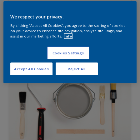
Diamond Finish
HIGH OPACITY
We respect your privacy.
HIGH COVERAGE
By clicking “Accept All Cookies”, you agree to the storing of cookies
on your device to enhance site navigation, analyze site usage, and
assist in our marketing efforts.
Info
Hubungi 0811 1952 2888 (ask dulux) untuk informasi
lebih lanjut
Cookies Settings
Compare
Accept All Cookies
Reject All