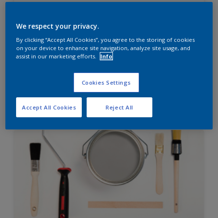
Diamond Finish
HIGH OPACITY
We respect your privacy.
HIGH COVERAGE
By clicking “Accept All Cookies”, you agree to the storing of cookies
on your device to enhance site navigation, analyze site usage, and
assist in our marketing efforts.
Info
Hubungi 0811 1952 2888 (ask dulux) untuk informasi
lebih lanjut
Cookies Settings
Compare
Accept All Cookies
Reject All