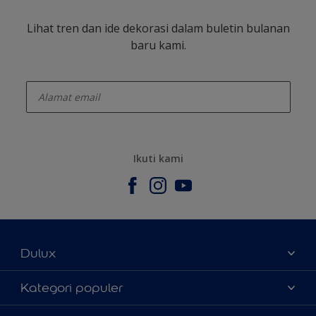
Lihat tren dan ide dekorasi dalam buletin bulanan
baru kami.
enter-your-email
Ikuti kami
Dulux
Tentang Kami
Kategori populer
Contact us
Warna