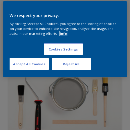
Diamond Finish
HIGH OPACITY
We respect your privacy.
HIGH COVERAGE
By clicking “Accept All Cookies”, you agree to the storing of cookies
on your device to enhance site navigation, analyze site usage, and
assist in our marketing efforts.
Info
Hubungi 0811 1952 2888 (ask dulux) untuk informasi
lebih lanjut
Cookies Settings
Compare
Accept All Cookies
Reject All