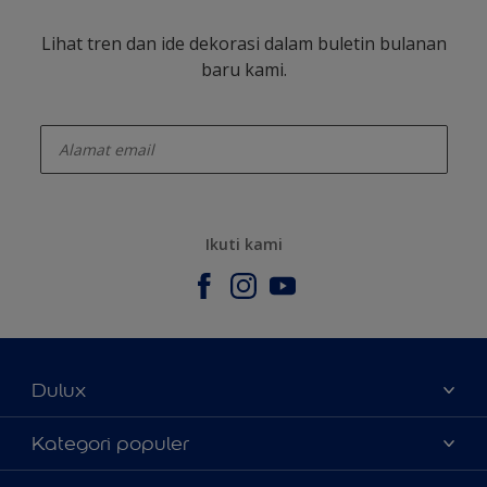
Lihat tren dan ide dekorasi dalam buletin bulanan
baru kami.
enter-your-email
Ikuti kami
Dulux
Tentang Kami
Kategori populer
Contact us
Warna