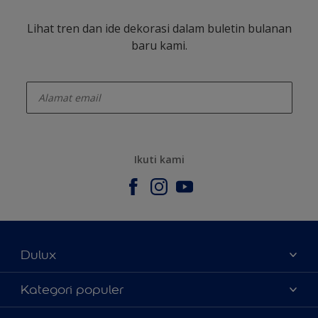
Lihat tren dan ide dekorasi dalam buletin bulanan
baru kami.
enter-your-email
Ikuti kami
Dulux
Tentang Kami
Kategori populer
Contact us
Warna