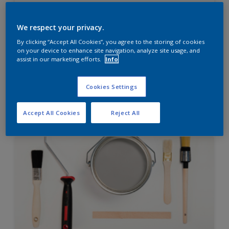
Diamond Finish
HIGH OPACITY
We respect your privacy.
HIGH COVERAGE
By clicking “Accept All Cookies”, you agree to the storing of cookies
on your device to enhance site navigation, analyze site usage, and
assist in our marketing efforts.
Info
Hubungi 0811 1952 2888 (ask dulux) untuk informasi
lebih lanjut
Cookies Settings
Compare
Accept All Cookies
Reject All