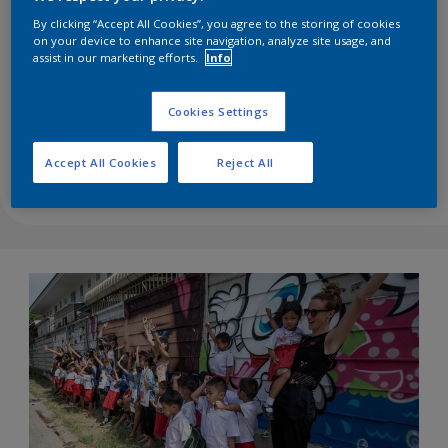
By clicking “Accept All Cookies”, you agree to the storing of cookies
on your device to enhance site navigation, analyze site usage, and
assist in our marketing efforts.
Info
Dinding Penghubung Let’s Colour bekerja sama
dengan FORDEC (The Foundation for Rehabilitation
& Development of Children and Family) untuk
Cookies Settings
mengajarkan anak-anak kekuatan kesatuan dalam
keberagaman di Bangkok, Thailand.
Accept All Cookies
Reject All