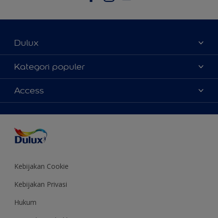
Dulux
Tentang Kami
Kategori populer
Contact us
Warna
Access
Temukan toko
Produk
Sitemap
Aksesibilitas
Inspirasi
Akurasi Warna
Saran Mendekorasi
Colour of the Year
Kebijakan Cookie
Kebijakan Privasi
Hukum