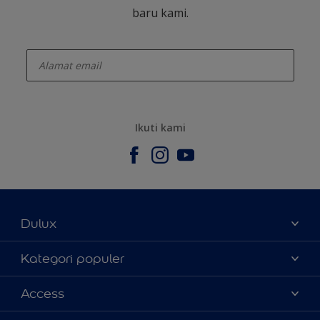
baru kami.
enter-your-email
Ikuti kami
Dulux
Tentang Kami
Kategori populer
Contact us
Warna
Access
Temukan toko
Produk
Sitemap