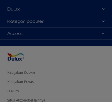
Dulux
Tentang Kami
Kategori populer
Contact us
Warna
Access
Temukan toko
Produk
Sitemap
Aksesibilitas
Inspirasi
Akurasi Warna
Saran Mendekorasi
Colour of the Year
Kebijakan Cookie
Kebijakan Privasi
Hukum
Situs Akzonobel lainnya
Cookies Settings