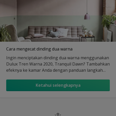
Cara mengecat dinding dua warna
Ingin menciptakan dinding dua warna menggunakan
Dulux Tren Warna 2020, Tranquil Dawn? Tambahkan
efeknya ke kamar Anda dengan panduan langkah
demi langkah kami yang praktis.
Ketahui selengkapnya