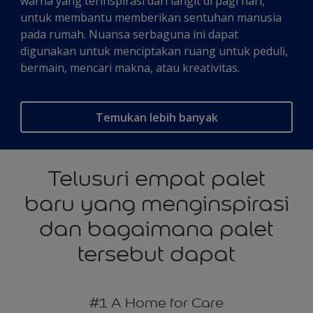
warna yang terinspirasi dari langit di pagi hari,
untuk membantu memberikan sentuhan manusia
pada rumah. Nuansa serbaguna ini dapat
digunakan untuk menciptakan ruang untuk peduli,
bermain, mencari makna, atau kreativitas.
Temukan lebih banyak
Telusuri empat palet
baru yang menginspirasi
dan bagaimana palet
tersebut dapat
#1 A Home for Care