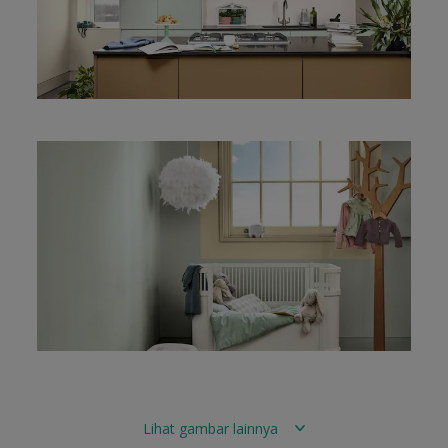
Lihat gambar lainnya