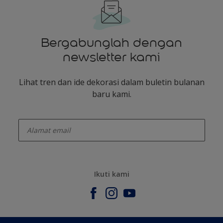
Bergabunglah dengan
newsletter kami
Lihat tren dan ide dekorasi dalam buletin bulanan
baru kami.
enter-your-email
Ikuti kami