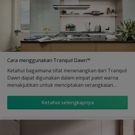
Cara menggunakan Tranquil Dawn™
Ketahui bagaimana sifat menenangkan dari Tranquil
Dawn dapat digunakan dalam empat palet warna
menakjubkan untuk menciptakan serangkaian
tampilan yang menginspirasi.
Ketahui selengkapnya