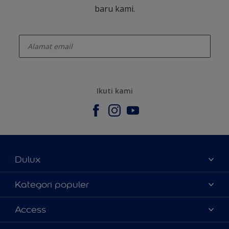
baru kami.
enter-your-email
Ikuti kami
Dulux
Tentang Kami
Kategori populer
Contact us
Warna
Access
Temukan toko
Produk
Sitemap