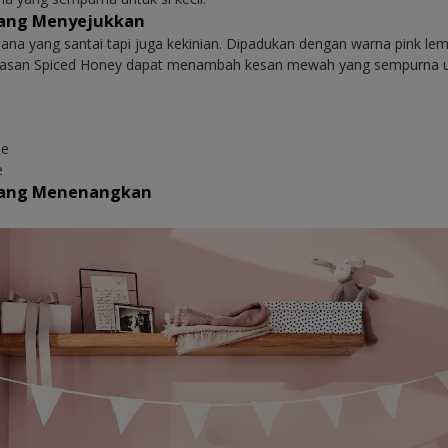
yang Menyejukkan
sana yang santai tapi juga kekinian. Dipadukan dengan warna pink l
masan Spiced Honey dapat menambah kesan mewah yang sempurna u
o
ee
e
yang Menenangkan