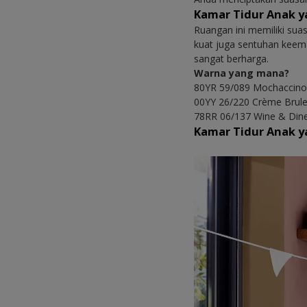
Kamar Tidur Anak 
Ruangan ini memiliki sua
kuat juga sentuhan kee
sangat berharga.
Warna yang mana?
80YR 59/089 Mochaccin
00YY 26/220 Crème Brul
78RR 06/137 Wine & Din
Kamar Tidur Anak 