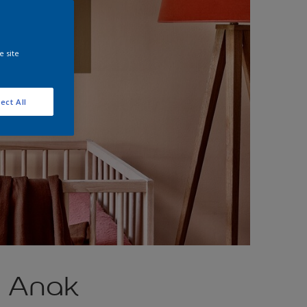
e site
ect All
r Anak