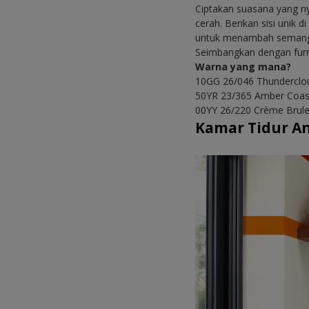
Ciptakan suasana yang n
cerah. Berikan sisi unik 
untuk menambah semanga
Seimbangkan dengan furn
Warna yang mana?
10GG 26/046 Thunderclo
50YR 23/365 Amber Coas
00YY 26/220 Crème Brul
Kamar Tidur A