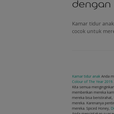
dengan 
Kamar tidur ana
cocok untuk mere
Kamar tidur anak
Anda me
Colour of The Year 2019
.
Kita semua menginginkan 
memberikan mereka kamar
mereka bisa beristiraha
mereka. Karenanya penti
mereka. Spiced Honey,
D
Anda menciptakan suasan