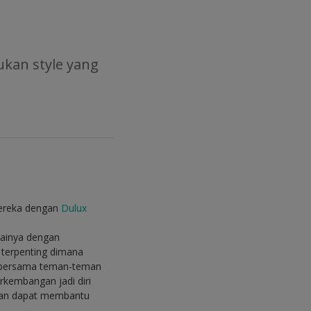
kan style yang
ereka dengan
Dulux
lainya dengan
 terpenting dimana
u bersama teman-teman
rkembangan jadi diri
 dan dapat membantu