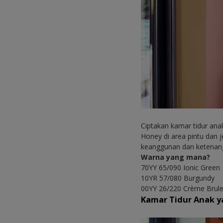
Ciptakan kamar tidur an
Honey di area pintu dan 
keanggunan dan ketenang
Warna yang mana?
70YY 65/090 Ionic Green
10YR 57/080 Burgundy
00YY 26/220 Crème Brul
Kamar Tidur Anak 