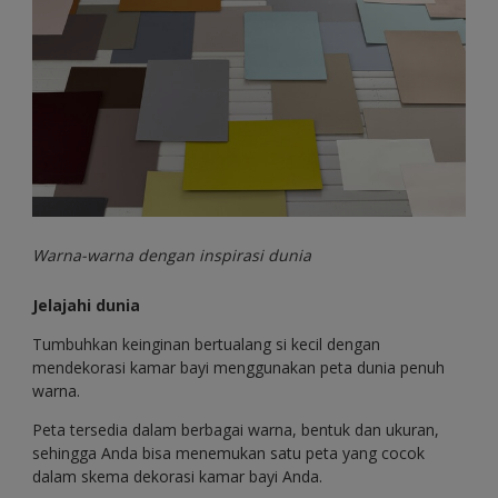
Warna-warna dengan inspirasi dunia
Jelajahi dunia
Tumbuhkan keinginan bertualang si kecil dengan
mendekorasi kamar bayi menggunakan peta dunia penuh
warna.
Peta tersedia dalam berbagai warna, bentuk dan ukuran,
sehingga Anda bisa menemukan satu peta yang cocok
dalam skema dekorasi kamar bayi Anda.