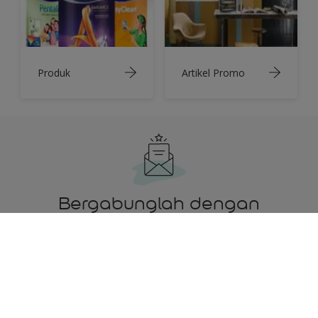
Produk
Artikel Promo
Bergabunglah dengan
newsletter kami
Lihat tren dan ide dekorasi dalam buletin bulanan
baru kami.
enter-your-email