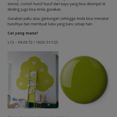
stensil, contoh huruf-huruf dari kayu yang bisa ditempel di
dinding juga bisa Anda gunakan.
Gunakan paku atau gantungan sehingga Anda bisa menukar
hurufnya dan membuat kata yang baru setiap hari.
Cat yang mana?
L13 – K9.09.72 / 10GG 51/125