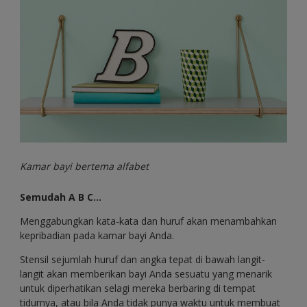
Kamar bayi bertema alfabet
Semudah A B C…
Menggabungkan kata-kata dan huruf akan menambahkan
kepribadian pada kamar bayi Anda.
Stensil sejumlah huruf dan angka tepat di bawah langit-
langit akan memberikan bayi Anda sesuatu yang menarik
untuk diperhatikan selagi mereka berbaring di tempat
tidurnya, atau bila Anda tidak punya waktu untuk membuat