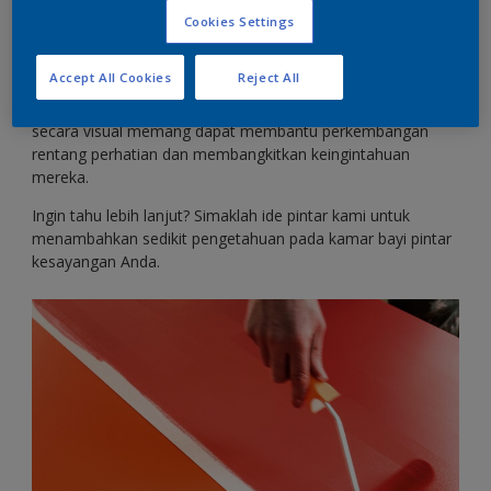
percaya bahwa lingkungan yang penuh stimulus dapat
Cookies Settings
berdampak positif pada pertumbuhan kognitif bayi.
Kami tidak mengatakan bahwa mengecat kamar bayi
Accept All Cookies
Reject All
dengan warna tertentu dapat membuat anak Anda tumbuh
sebagai seorang genius, tetapi lingkungan yang menarik
secara visual memang dapat membantu perkembangan
rentang perhatian dan membangkitkan keingintahuan
mereka.
Ingin tahu lebih lanjut? Simaklah ide pintar kami untuk
menambahkan sedikit pengetahuan pada kamar bayi pintar
kesayangan Anda.