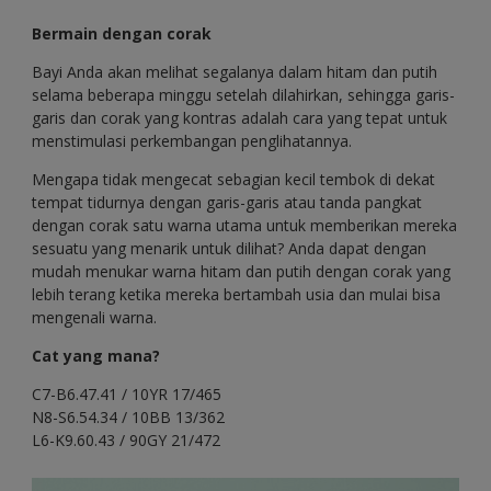
Bermain dengan corak
Bayi Anda akan melihat segalanya dalam hitam dan putih
selama beberapa minggu setelah dilahirkan, sehingga garis-
garis dan corak yang kontras adalah cara yang tepat untuk
menstimulasi perkembangan penglihatannya.
Mengapa tidak mengecat sebagian kecil tembok di dekat
tempat tidurnya dengan garis-garis atau tanda pangkat
dengan corak satu warna utama untuk memberikan mereka
sesuatu yang menarik untuk dilihat? Anda dapat dengan
mudah menukar warna hitam dan putih dengan corak yang
lebih terang ketika mereka bertambah usia dan mulai bisa
mengenali warna.
Cat yang mana?
C7-B6.47.41 / 10YR 17/465
N8-S6.54.34 / 10BB 13/362
L6-K9.60.43 / 90GY 21/472