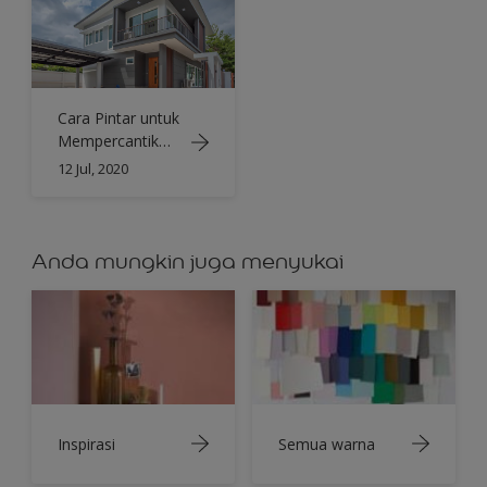
Cara Pintar untuk
Mempercantik
dan Melindungi
12 Jul, 2020
Eksterior Rumah
Anda
Anda mungkin juga menyukai
Inspirasi
Semua warna