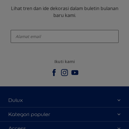
Lihat tren dan ide dekorasi dalam buletin bulanan
baru kami.
enter-your-email
Ikuti kami
Dulux
Tentang Kami
Kategori populer
Contact us
Warna
Access