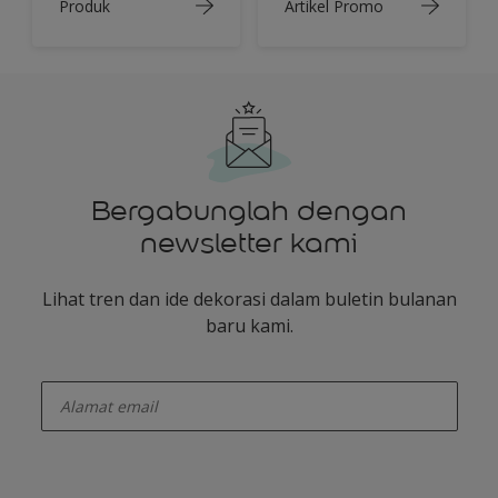
Produk
Artikel Promo
Bergabunglah dengan
newsletter kami
Lihat tren dan ide dekorasi dalam buletin bulanan
baru kami.
enter-your-email