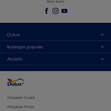
Ikuti kami
Dulux
Tentang Kami
Kategori populer
Contact us
Warna
Access
Temukan toko
Produk
Sitemap
Aksesibilitas
Inspirasi
Akurasi Warna
Saran Mendekorasi
Colour of the Year
Kebijakan Cookie
Kebijakan Privasi