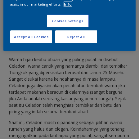
assist in our marketing efforts.
Info
Pucat dan halus, warna ini tidak pernah keluar dari
Cookies Settings
mode.
Accept All Cookies
Reject All
Warna hijau keabu-abuan yang paling pucat ini disebut
Celadon, warna cantik yang namanya diambil dari tembikar
Tiongkok yang diperkirakan berasal dari tahun 25 Masehi.
Sangat disukai karena keindahannya di masa lampau.
Celadon juga diyakini akan pecah atau berubah warna jika
terdapat makanan beracun di dalamnya (sangat berguna
jika Anda adalah seorang kaisar yang penuh curiga!). Sejak
saat itu Celadon telah menghiasi tembikar dari batu dan
piring yang indah selama berabad-abad.
Saat ini, Celadon masih dipandang sebagai pilihan warna
rumah yang halus dan elegan. Keindahannya yang tenang
mengingatkan pada laut hijau yang pucat, sangat sempurna