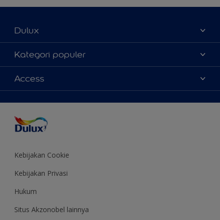
Dulux
Tentang Kami
Kategori populer
Contact us
Warna
Access
Temukan toko
Produk
Sitemap
Aksesibilitas
Inspirasi
Akurasi Warna
Saran Mendekorasi
Colour of the Year
Kebijakan Cookie
Kebijakan Privasi
Hukum
Situs Akzonobel lainnya