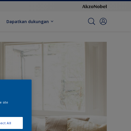
Dapatkan dukungan
e site
ect All