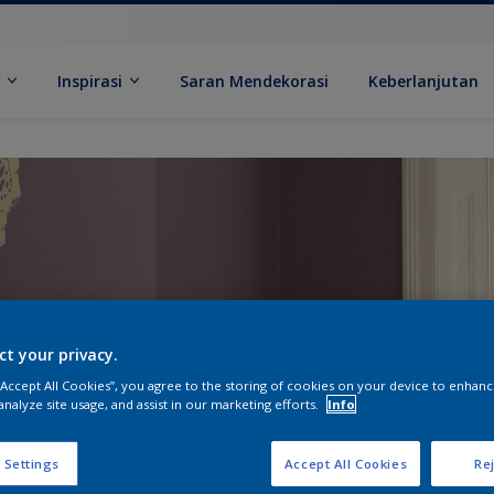
k
Inspirasi
Saran Mendekorasi
Keberlanjutan
ct your privacy.
 “Accept All Cookies”, you agree to the storing of cookies on your device to enhanc
analyze site usage, and assist in our marketing efforts.
Info
 Settings
Accept All Cookies
Rej