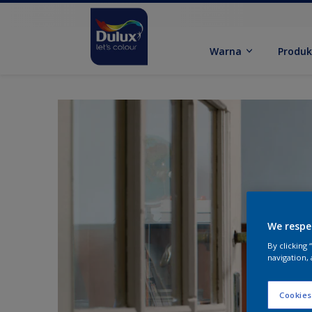
Warna
Produ
We respe
By clicking
navigation, 
Cookies