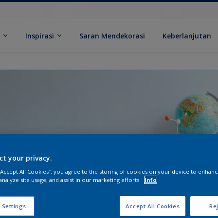
k
Inspirasi
Saran Mendekorasi
Keberlanjutan
ct your privacy.
 “Accept All Cookies”, you agree to the storing of cookies on your device to enhanc
analyze site usage, and assist in our marketing efforts.
Info
 Settings
Accept All Cookies
Rej