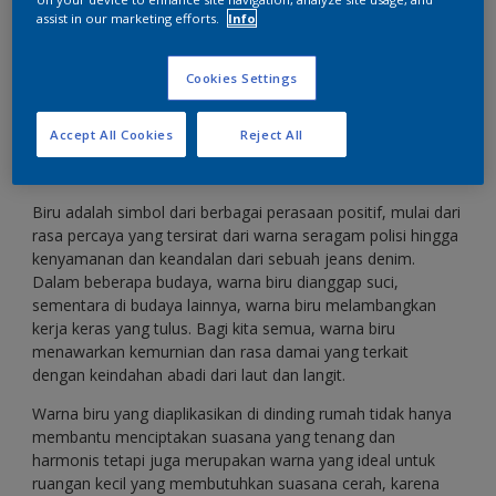
assist in our marketing efforts.
Info
Musik dimainkan, please… ternyata warna favorit
adalah biru!
Cookies Settings
Accept All Cookies
Reject All
Biru adalah simbol dari berbagai perasaan positif, mulai dari
rasa percaya yang tersirat dari warna seragam polisi hingga
kenyamanan dan keandalan dari sebuah jeans denim.
Dalam beberapa budaya, warna biru dianggap suci,
sementara di budaya lainnya, warna biru melambangkan
kerja keras yang tulus. Bagi kita semua, warna biru
menawarkan kemurnian dan rasa damai yang terkait
dengan keindahan abadi dari laut dan langit.
Warna biru yang diaplikasikan di dinding rumah tidak hanya
membantu menciptakan suasana yang tenang dan
harmonis tetapi juga merupakan warna yang ideal untuk
ruangan kecil yang membutuhkan suasana cerah, karena