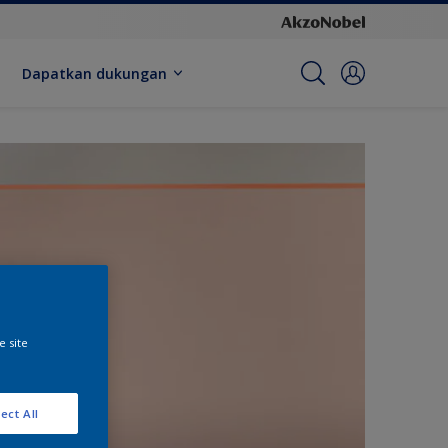
Dapatkan dukungan
e site
ect All