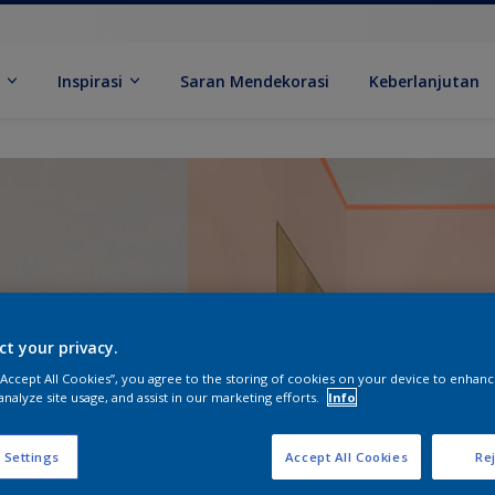
k
Inspirasi
Saran Mendekorasi
Keberlanjutan
ct your privacy.
 “Accept All Cookies”, you agree to the storing of cookies on your device to enhanc
analyze site usage, and assist in our marketing efforts.
Info
 Settings
Accept All Cookies
Rej