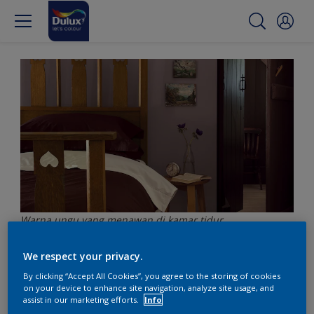
Warna ungu yang menawan di kamar tidur
We respect your privacy.
Dapatkan pesona masa
By clicking “Accept All Cookies”, you agree to the storing of cookies
on your device to enhance site navigation, analyze site usage, and
lalu dengan warna ungu
assist in our marketing efforts.
Info