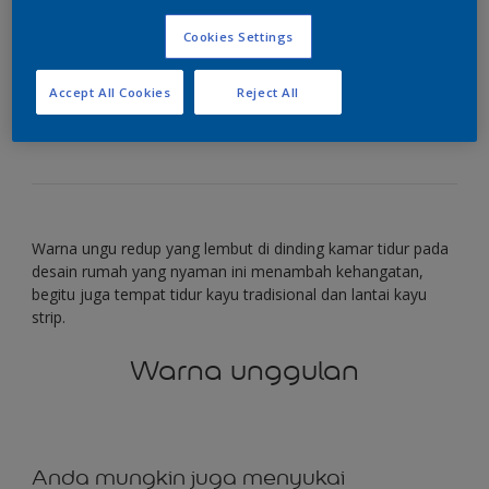
redup
Cookies Settings
Dinding ungu membawa kehangatan dan nostalgia
Accept All Cookies
Reject All
ke kamar tidur yang nyaman ini.
Warna ungu redup yang lembut di dinding kamar tidur pada
desain rumah yang nyaman ini menambah kehangatan,
begitu juga tempat tidur kayu tradisional dan lantai kayu
strip.
Warna unggulan
Anda mungkin juga menyukai