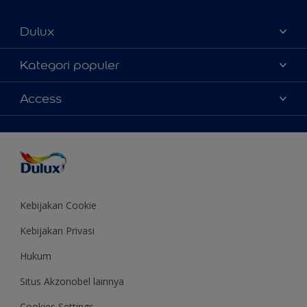
Dulux
Tentang Kami
Kategori populer
Contact us
Warna
Access
Temukan toko
Produk
Sitemap
Aksesibilitas
Inspirasi
Akurasi Warna
Saran Mendekorasi
Colour of the Year
Kebijakan Cookie
Kebijakan Privasi
Hukum
Situs Akzonobel lainnya
Cookies Settings