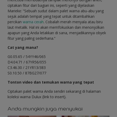
ciptakan fitur dari bagian ini, seperti yang dijelaskan
Marieke: “Sebuah sudut dalam palet warna abu-abu yang
sejuk adalah tempat yang tepat untuk ditambahkan
percikan
warna cerah
. Cobalah merah menyala atau biru
laut metalik. Hal ini akan memfokuskan dan menonjolkan
apapun yang Anda letakkan di sana, menjadikannya obyek
fitur yang paling sederhana.“
Cat yang mana?
G0.05.65 / 54YY46/065
D4.04.71 / 67YR56/055
C3.46.30 / 21YR13/383
S0.10.50 / 87BG27/077
Tonton video dan temukan warna yang tepat
Ciptakan palet warna Anda sendiri sekarang di halaman
koleksi warna Dulux {link to insert}.
Anda mungkin juga menyukai