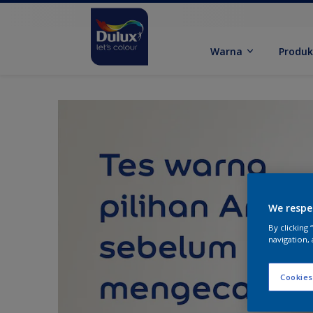
Warna
Produ
We respe
By clicking
navigation, 
Cookies