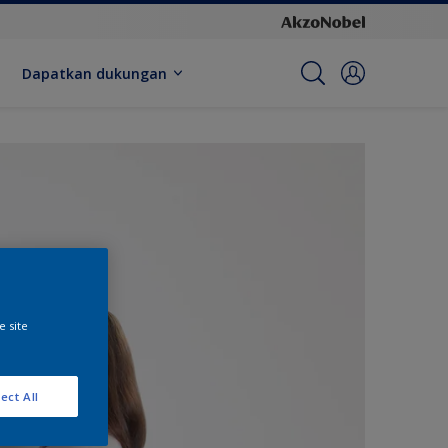
Dapatkan dukungan
e site
ect All