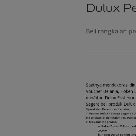
Dulux P
Beli rangkaian p
Saatnya mendekorasi dind
Voucher Belanja, Token L
dan/atau Dulux Eksterior.
Segera beli produk Dulux 
Syarat dan Ketentuan berlaku:
1. Promo Dulux Pesona Vaganza 2
diperlukan oleh Pihak PT ICI Paint
2. Mekanisme promo :
a. Paket Dulux 25 Ribu : 
25,000
b. Paket Dulux 50 Ribu :