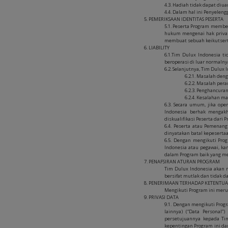
4.3. Hadiah tidak dapat diu
4.4. Dalam hal ini Penyelen
5. PEMERIKSAAN IDENTITAS PESERTA
5.1. Peserta Program membe
hukum mengenai hak privasi
membuat sebuah keikutserta
6. LIABILITY
6.1.Tim Dulux Indonesia t
beroperasi di luar normalny
6.2. Selanjutnya, Tim Dulux
6.2.1. Masalah deng
6.2.2. Masalah per
6.2.3. Penghancura
6.2.4. Kesalahan m
6.3. Secara umum, jika ope
Indonesia berhak mengakh
diskualifikasi Peserta dari
6.4. Peserta atau Pemenan
dinyatakan batal kepesert
6.5. Dengan mengikuti Pro
Indonesia atau pegawai, ka
dalam Program baik yang me
7. PENAFSIRAN ATURAN PROGRAM
Tim Dulux Indonesia akan 
bersifat mutlak dan tidak d
8. PENERIMAAN TERHADAP KETENTU
Mengikuti Program ini meru
9. PRIVASI DATA
9.1. Dengan mengikuti Prog
lainnya) (“Data Personal
persetujuannya kepada Ti
kepentingan Program ini da