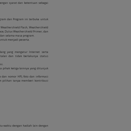
 dengan syarat dan ketentuan sebagai
ogram dan Program ini terbuka untuk
x Weathershield Flash, Weathershield
pace, Dulux Weathershield Primer, dan
ku dan selama masa program.
 untuk menjadi peserta.
dang yang mengatur Internet serta
alan dan tidak berlakunya status
ni.
 pihak ketiga lainnya yang ditunjuk
 dan nomor HP), foto dan informasi
n pilihan tanpa memberi kontribusi
tu-waktu dengan hadiah lain dengan