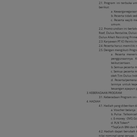
2.1. Program ini terbuka u
berikut:
a. Kewarganegaraa
b. Peserta tidak 
c. Peserta wajib 
umum.
2.2. Promo undian ini berl
Roof, Dulux Pentalite, Dulu
Dulux Alkali Resisting Prim
2.3. Karyawan PT ICI Paints
2.4. Peserta harus memilik
2.5. Dengan mengikuti Progr
a. Peserta mener
penggunaannya. K
keikutsertaan.
b. Semua peserta 
c. Semua peserta 
oleh Tim Dulux In
d. Peserta/pemena
lainnya untuk kep
keuangan apapun 
3. KEBERADAAN PROGRAM
3.1. Keberadaan Program i
4. HADIAH
4.1. Hadiah yang diberikan 
a. Voucher belanja 
b. Pulsa : Telkomsel
c. E-money : OVO, 
d. PLN Token*
*TapCash BNI dan 
4.2. Hadiah dapat berubah
nilai nominal yang serupa.