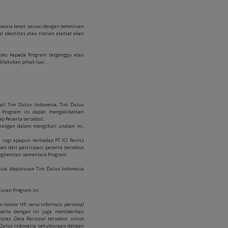
secara ketat sesuai dengan ketentuan
l identitas atau rincian alamat akan
kses kepada Program terganggu atau
ilakukan pihak luar.
dali Tim Dulux Indonesia, Tim Dulux
n Program ini dapat mengakibatkan
ap Peserta tersebut.
rangan dalam mengikuti undian ini,
rugi apapun terhadap PT ICI Paints
n dari partisipasi peserta tersebut
nghentian sementara Program.
sia. Keputusan Tim Dulux Indonesia
uran Program ini.
n nomor HP, serta informasi personal
eserta dengan ini juga memberikan
ses Data Personal tersebut untuk
im Dulux Indonesia sehubungan dengan