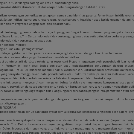
angkan, ditukar dengan barang lain atau dipindahtangankan.
ggara akan dibebaskan dari tuntutan apapun sehubungan dengan hal-hal di atas.
rikan kewenangan pemeriksaan setiap dan semua data identitas peserta. Pemeriksaan ini dilakukan 
. Setiap indikasi pemalsuan, kecurangan, ketidakbenaran, kesalahan atau ketidaktepatan dalam ha
an dalam Program dianggap batal dan tidak berlaku.
idak bertanggung jawab dalam hal terjadi gangguan fungsi koneksi internet yang menyebabkan a
a. Secara khusus, Tim Dulux Indonesia tidak bertanggung jawab atas setiap tindakan berbahaya yang d
 Indonesia tidak bertanggung jawab atas:
an koneksi internet.
angkat lunak atau perangkat keras.
n data yang diberikan oleh peserta atas alasan yang tidak terkait dengan Tim Dulux Indonesia.
anusia atau kesalahan yang dikarenakan masalah kelistrikan.
rasi administratif dan/atau teknis yang tepat dari Program terganggu oleh penyebab di luar ken
iri Program ini lebih awal. Setiap penipuan atau ketidakpatuhan sehubungan dengan atura
 Program ini, Tim Dulux Indonesia memiliki hak, bila dibutuhkan, untuk memulai proses hukum terhad
g yang ternyata menggunakan data pribadi palsu atau bukti transaksi palsu atau melakukan kecu
aannya dan/atau tidak berhak menerima hadiah atau kompensasi dalam bentuk apapun.
gram ini, peserta menyetujui dan mengakui bahwa ia tidak akan menuntut kompensasi atau ganti 
ryawan, perwakilan dan/atau agennya untuk seluruh kerugian dan kerusakan apapun yang ditimbulka
rupakan akibat langsung ataupun tidak langsung dari perubahan, pengakhiran, pembatalan atau pe
menjawab semua pertanyaan sehubungan dengan aturan Program ini sesuai dengan hukum Indone
apat diganggu gugat.
AN PROGRAM
pakan penerimaan penuh dan tanpa syarat semua klausa dan ketentuan yang ditetapkan dalam Perat
ram, peserta menyetujui bahwa ia dengan sukarela memberikan data-data personal (seperti nama da
”) kepada Tim Dulux Indonesia dan agen yang ditunjuknya untuk kepentingan Program ini. P
m Dulux Indonesia dan agen yang ditunjuknya untuk mengumpulkan, menggunakan dan mempro
n sepakat bahwa Data Personal tersebut dapat diberikan kepada pihak ketiga yang ditunjuk oleh T