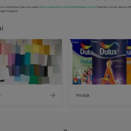
Dulux Indonesia (merujuk pada
https://www.dulux.co.id/id/kebijakan-privasi
) berlaku untuk semua in
engan Program.
i
a
Produk