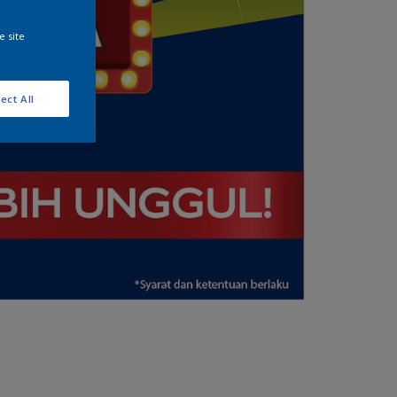
e site
ect All