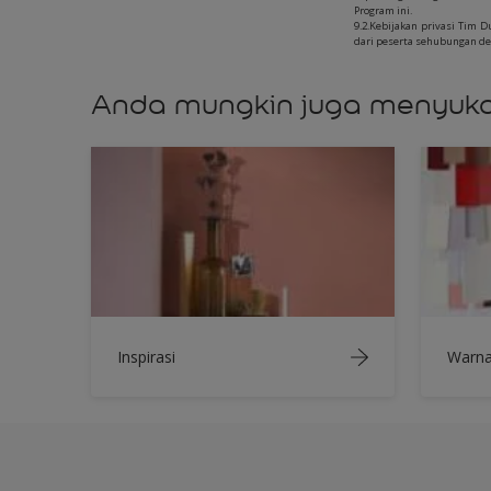
Program ini.
9.2.Kebijakan privasi Tim 
dari peserta sehubungan d
Anda mungkin juga menyuka
Inspirasi
Warn