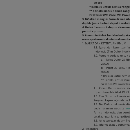
50,000
* Berlaku untuk semua rangkai
** Berlaku untuk semua rangk
Eksterior (Ws Core, Ws Power
3. DC akan mengisi form di websi
dipilih. Jenis hadiah dapat beru
4. Untuk 1 nomor telepon akan m
periode promo.
5. Promo ini tidak berlaku kelipa
mencapai nominal minimal mendap
1. SYARAT DAN KETENTUAN UMUM
1.1. Syarat dan ketentuan i
Indonesia (Tim Dulux Indone
1.2. Program berlaku untuk 
a. Paket Dulux 25 Rib
25,000
b. Paket Dulux 50 Rib
50,000
* Berlaku untuk semua 
** Berlaku untuk semua
(Ws Core, Ws Powerflex
1.3. Promo Dulux Pesona V
diperlukan oleh Pihak PT ICI
1.4. Tim Dulux Indonesia m
Program kapan saja selama
1.5. Tim Dulux Indonesia 
pada halaman website
www
Paints Indonesia, dan per
sejak tanggal lain yang dis
1.6. Keikutsertaan dalam P
1.7. Informasi atau pertany
2. PARTISIPASI