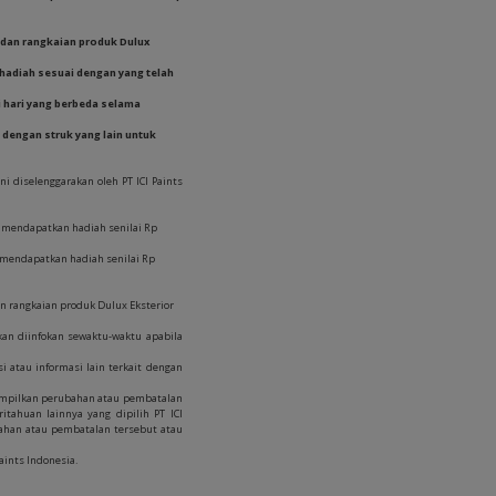
) dan rangkaian produk Dulux
hadiah sesuai dengan yang telah
 hari yang berbeda selama
n dengan struk yang lain untuk
i diselenggarakan oleh PT ICI Paints
0 mendapatkan hadiah senilai Rp
 mendapatkan hadiah senilai Rp
dan rangkaian produk Dulux Eksterior
an diinfokan sewaktu-waktu apabila
 atau informasi lain terkait dengan
ampilkan perubahan atau pembatalan
tahuan lainnya yang dipilih PT ICI
bahan atau pembatalan tersebut atau
aints Indonesia.