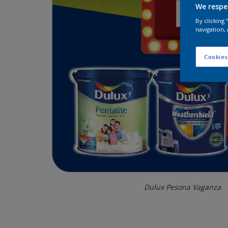
We respe
By clicking
navigation, 
Cookies
Dulux Pesona Vaganza