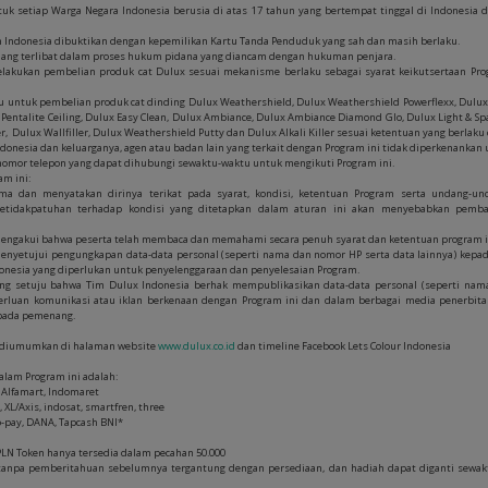
ntuk setiap Warga Negara Indonesia berusia di atas 17 tahun yang bertempat tinggal di Indonesia
n Indonesia dibuktikan dengan kepemilikan Kartu Tanda Penduduk yang sah dan masih berlaku.
sedang terlibat dalam proses hukum pidana yang diancam dengan hukuman penjara.
melakukan pembelian produk cat Dulux sesuai mekanisme berlaku sebagai syarat keikutsertaan Pr
aku untuk pembelian produk cat dinding Dulux Weathershield, Dulux Weathershield Powerflexx, Dulu
x Pentalite Ceiling, Dulux Easy Clean, Dulux Ambiance, Dulux Ambiance Diamond Glo, Dulux Light & S
er, Dulux Wallfiller, Dulux Weathershield Putty dan Dulux Alkali Killer sesuai ketentuan yang berla
 Indonesia dan keluarganya, agen atau badan lain yang terkait dengan Program ini tidak diperkenankan
i nomor telepon yang dapat dihubungi sewaktu-waktu untuk mengikuti Program ini.
am ini:
ima dan menyatakan dirinya terikat pada syarat, kondisi, ketentuan Program serta undang-un
etidakpatuhan terhadap kondisi yang ditetapkan dalam aturan ini akan menyebabkan pembat
mengakui bahwa peserta telah membaca dan memahami secara penuh syarat dan ketentuan program i
menyetujui pengungkapan data-data personal (seperti nama dan nomor HP serta data lainnya) kepada
donesia yang diperlukan untuk penyelenggaraan dan penyelesaian Program.
ng setuju bahwa Tim Dulux Indonesia berhak mempublikasikan data-data personal (seperti nama
erluan komunikasi atau iklan berkenaan dengan Program ini dan dalam berbagai media penerbita
pada pemenang.
ni diumumkan di halaman website
www.dulux.co.id
dan timeline Facebook Lets Colour Indonesia
dalam Program ini adalah:
: Alfamart, Indomaret
, XL/Axis, indosat, smartfren, three
Go-pay, DANA, Tapcash BNI*
PLN Token hanya tersedia dalam pecahan 50.000
 tanpa pemberitahuan sebelumnya tergantung dengan persediaan, dan hadiah dapat diganti sewak