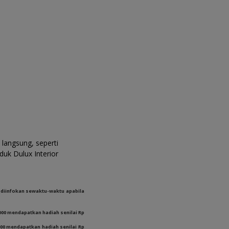
langsung, seperti
duk Dulux Interior
 diinfokan sewaktu-waktu apabila
,000 mendapatkan hadiah senilai Rp
000 mendapatkan hadiah senilai Rp