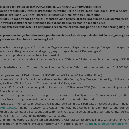
an produk Dulux Sistem (ARP,Wallfiller, WS Primer,WS Putty Alkali Killer)
aian produk Dulux Interior (Pentalite, Pentalite Ceiling, Easy Clean, Ambiance, Light & Space
flexx, Ws Flash, Ws Roof), kecuali Dulux Aquashield, Vgloss, Hammerite
te Dulux Pesona Vaganza sesuai ketentuan yang tertera di atas. Konsumen akan memperoleh 
bah sewaktu-waktu tergantung pada lokasi dan kebijakan masing-masing area.
endapat maksimum 6 kali kesempatan redeem voucher selama periode promo berlangsung, di
tan, promo ini hanya berlaku untuk pembelian dalam 1 struk saja (struk tidak bisa digabungka
atkan voucher, tidak bisa diuangkan).
ni berlaku untuk program Dulux Pesona Vaganza (selanjutnya disebut sebagai "Program"). Program in
sia) dan PT Nadyne selaku pihak agency yang ditunjuk olehnya (“Penyelenggara”).
pembelian produk cat sesuai ketentuan berikut ini :
u : Setiap pembelian produk Dulux Sistem*/Topcoat** (Interior/Eksterior) senilai minimum Rp 500,00
u : Pembelian produk Topcoat** Dulux Premium Eksterior DAN Interior senilai minimum Rp 1.000.000
rangkaian produk Dulux Sistem (ARP,Wallfiller, WS Primer,WS Putty Alkali Killer)
 rangkaian produk Dulux Interior (Pentalite, Pentalite Ceiling, Easy Clean, Ambiance, Light & Space) 
x, Ws Flash, Ws Roof), kecuali Dulux Aquashield, Vgloss, Hammerite.
aganza 2019 akan berlangsung pada 1 September – 30 November 2019 (Perubahan periode promo ak
 Paints Indonesia)
emiliki hak sepenuhnya untuk mengubah atau membatalkan Syarat dan Ketentuan, hadiah, definisi
 Masa Program tanpa pemberitahuan dalam bentuk apapun terlebih dahulu.
dianggap telah memberitahu peserta akan adanya perubahan atau pembatalan tersebut dengan men
.dulux.co.id
, halaman facebook Lets Colour Indonesia atau dengan menggunakan sarana pemberi
ubahan atau pembatalan tersebut dianggap mengikat peserta sejak tanggal diberitahukannya peru
ebutkan PT ICI Paints dalam pemberitahuan tersebut.
rogram ini tidak dipungut biaya tambahan apapun. Hati-hati penipuan yang mengatasnamakan PT ICI P
aan lebih lanjut mengenai syarat dan ketentuan ini dapat diajukan ke
askdulux@duluxindonesia.com
.