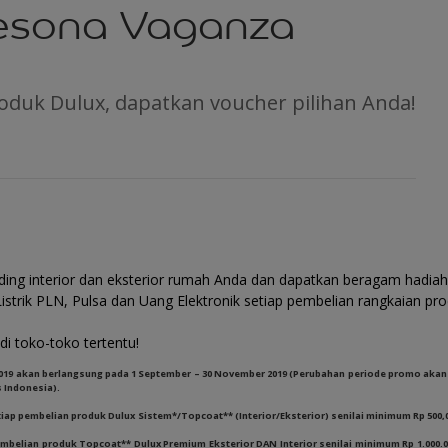
esona Vaganza
roduk Dulux, dapatkan voucher pilihan Anda!
ing interior dan eksterior rumah Anda dan dapatkan beragam hadiah 
istrik PLN, Pulsa dan Uang Elektronik setiap pembelian rangkaian pro
di toko-toko tertentu!
019 akan berlangsung pada 1 September – 30 November 2019 (Perubahan periode promo akan
s Indonesia).
setiap pembelian produk Dulux Sistem*/Topcoat** (Interior/Eksterior) senilai minimum Rp 500
 Pembelian produk Topcoat** Dulux Premium Eksterior DAN Interior senilai minimum Rp 1.000.