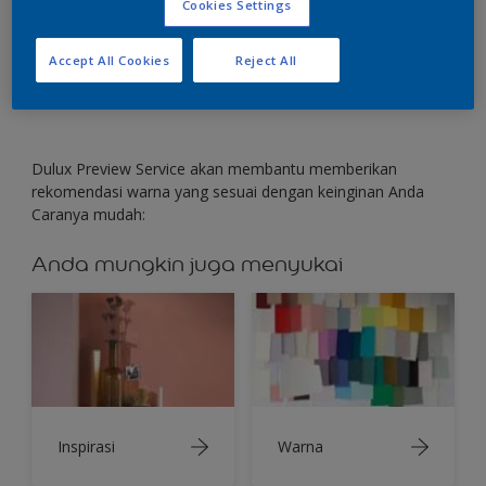
Cookies Settings
Hubungi konsultan warna Dulux untuk memberi
pilihan saran warna untuk Anda.
Accept All Cookies
Reject All
Dulux Preview Service akan membantu memberikan
rekomendasi warna yang sesuai dengan keinginan Anda
Caranya mudah:
Anda mungkin juga menyukai
Inspirasi
Warna