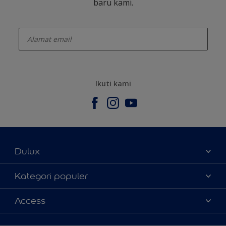
baru kami.
enter-your-email
Ikuti kami
Dulux
Tentang Kami
Kategori populer
Contact us
Warna
Access
Temukan toko
Produk
Sitemap
Aksesibilitas