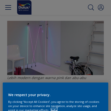
Lebih modern dengan warna pink dan abu-abu
Futuristik dengan warna
We respect your privacy.
By clicking “Accept All Cookies”, you agree to the storing of cookies
pink dan abu-abu muda
on your device to enhance site navigation, analyze site usage, and
assist in our marketing efforts.
Info