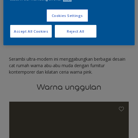
Abu-abu muda mendapat tampilan lebih modern
Cookies Settings
dengan aksen pink.
Accept All Cookies
Reject All
Serambi ultra-modern ini menggabungkan berbagai desain
cat rumah warna abu-abu muda dengan furnitur
kontemporer dan kilatan ceria warna pink.
Warna unggulan