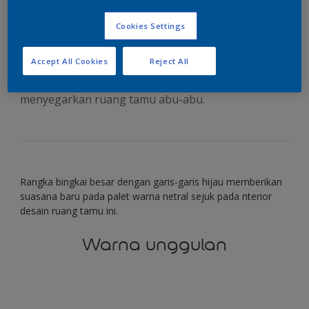
menghidupkan warna
Cookies Settings
abu-abu yang sejuk
Accept All Cookies
Reject All
Gunakan warna hijau daun alami untuk
menyegarkan ruang tamu abu-abu.
Rangka bingkai besar dengan garis-garis hijau memberikan
suasana baru pada palet warna netral sejuk pada nterior
desain ruang tamu ini.
Warna unggulan