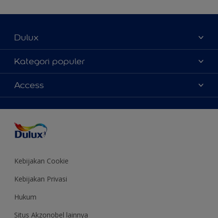
Dulux
Tentang Kami
Kategori populer
Contact us
Warna
Access
Temukan toko
Produk
Sitemap
Aksesibilitas
Inspirasi
Akurasi Warna
Saran Mendekorasi
Colour of the Year
Kebijakan Cookie
Kebijakan Privasi
Hukum
Situs Akzonobel lainnya