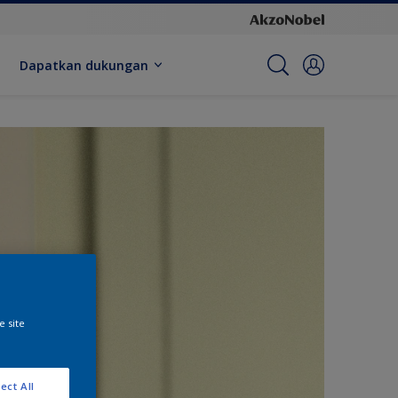
Dapatkan dukungan
e site
ect All