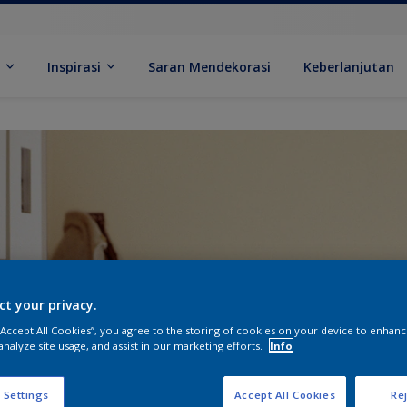
k
Inspirasi
Saran Mendekorasi
Keberlanjutan
ct your privacy.
 “Accept All Cookies”, you agree to the storing of cookies on your device to enhanc
analyze site usage, and assist in our marketing efforts.
Info
 Settings
Accept All Cookies
Rej