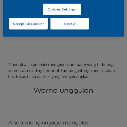
pada serambi
Cookies Settings
Hadirkan suasana di luar ruangan ke dalam dengan
Accept All Cookies
Reject All
taman gantung yang rimbun.
Piano di aula putih ini menggunakan ruang yang terbuang,
sementara dinding bermotif 'taman gantung' menciptakan
titik fokus hijau aplikasi yang menyenangkan.
Warna unggulan
Anda mungkin juga menyukai