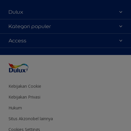
Dulux
Tentang Kami
Kategori populer
Contact us
Warna
Access
Temukan toko
Produk
Sitemap
Aksesibilitas
Inspirasi
Akurasi Warna
Saran Mendekorasi
Colour of the Year
Kebijakan Cookie
Kebijakan Privasi
Hukum
Situs Akzonobel lainnya
Cookies Settings