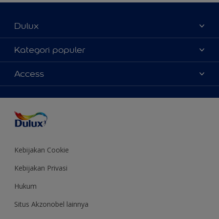
Dulux
Tentang Kami
Kategori populer
Contact us
Warna
Access
Temukan toko
Produk
Sitemap
Aksesibilitas
Inspirasi
Akurasi Warna
Saran Mendekorasi
Colour of the Year
Kebijakan Cookie
Kebijakan Privasi
Hukum
Situs Akzonobel lainnya