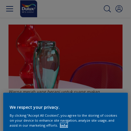
Warna merah yang berani untuk ruang makan
We respect your privacy.
Gunakan warna merah
By clicking “Accept All Cookies”, you agree to the storing of cookies
on your device to enhance site navigation, analyze site usage, and
yang berani untuk
assist in our marketing efforts.
Info