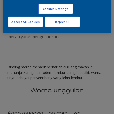
tampilan yang percaya
Cookies Settings
diri
Accept All Cookies
Reject All
Tambahkan aksen di rumah Anda dengan dinding
merah yang mengesankan.
Dinding merah menarik perhatian di ruang makan ini
menunjukkan garis modern furnitur dengan sedikit warna
ungu sebagai penyeimbang yang lebih lembut.
Warna unggulan
Anda mungkin juga menyukai