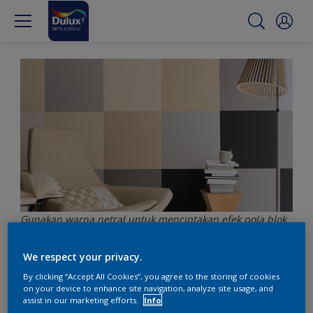
Gunakan warna netral untuk menciptakan efek pola blok
We respect your privacy.
Gunakan warna netral
By clicking “Accept All Cookies”, you agree to the storing of cookies
on your device to enhance site navigation, analyze site usage, and
untuk menciptakan efek
assist in our marketing efforts.
Info