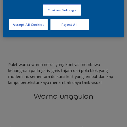
pola blok
Cookies Settings
Gunakan warna netral untuk menciptakan efek
Accept All Cookies
Reject All
blok
Palet warna-warna netral yang kontras membawa
kehangatan pada garis-garis tajam dari pola blok yang
modern ini, sementara itu kursi kulit yang lembut dan kap
lampu bertekstur kayu menambah daya tarik visual.
Warna unggulan