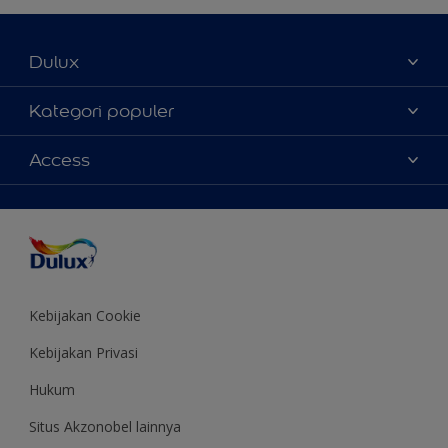
Dulux
Tentang Kami
Kategori populer
Contact us
Warna
Access
Temukan toko
Produk
Sitemap
Aksesibilitas
Inspirasi
Akurasi Warna
Saran Mendekorasi
Colour of the Year
Kebijakan Cookie
Kebijakan Privasi
Hukum
Situs Akzonobel lainnya