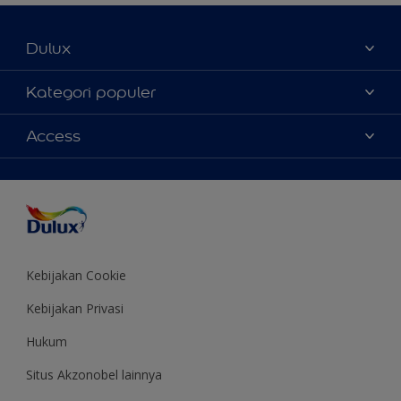
Dulux
Tentang Kami
Kategori populer
Contact us
Warna
Access
Temukan toko
Produk
Sitemap
Aksesibilitas
Inspirasi
Akurasi Warna
Saran Mendekorasi
Colour of the Year
Kebijakan Cookie
Kebijakan Privasi
Hukum
Situs Akzonobel lainnya