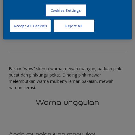
penuh gaya
Cookies Settings
Ciptakan tampilan mewah dengan warna pink
Accept All Cookies
Reject All
mawar dan mulberry yang kaya.
Faktor “wow” skema warna mewah ruangan, paduan pink
pucat dan pink-ungu pekat. Dinding pink mawar
melembutkan warna mulberry lemari pakaian, mewah
namun serasi.
Warna unggulan
Anda mungkin juga menyukai