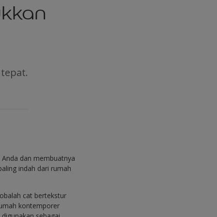
ukkan
tepat.
h Anda dan membuatnya
paling indah dari rumah
obalah cat bertekstur
 rumah kontemporer
a digunakan sebagai