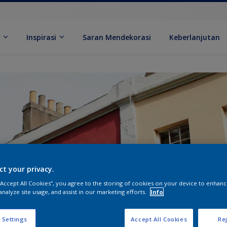
k
Inspirasi
Saran Mendekorasi
Keberlanjutan
ct your privacy.
 “Accept All Cookies”, you agree to the storing of cookies on your device to enhanc
analyze site usage, and assist in our marketing efforts.
Info
 Settings
Accept All Cookies
Rej