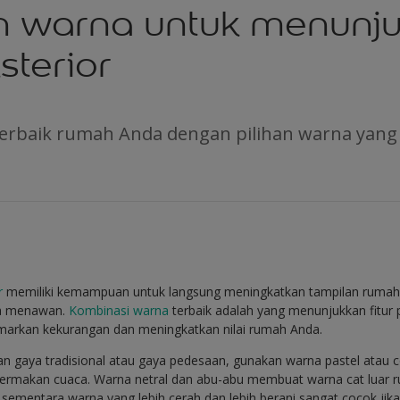
 warna untuk menunj
sterior
terbaik rumah Anda dengan pilihan warna yang 
r
memiliki kemampuan untuk langsung meningkatkan tampilan ruma
rta menawan.
Kombinasi warna
terbaik adalah yang menunjukkan fitur 
rkan kekurangan dan meningkatkan nilai rumah Anda.
an gaya tradisional atau gaya pedesaan, gunakan warna pastel atau c
termakan cuaca. Warna netral dan abu-abu membuat warna cat luar
, sementara warna yang lebih cerah dan lebih berani sangat cocok jik