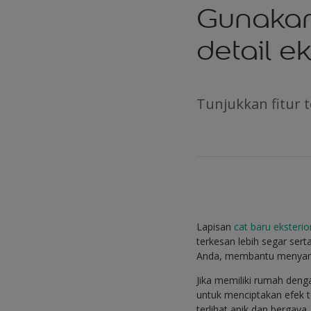
Gunakan
detail ek
Tunjukkan fitur 
Lapisan
cat baru eksterio
terkesan lebih segar se
Anda, membantu menyama
Jika memiliki rumah deng
untuk menciptakan efek 
terlihat apik dan bergaya