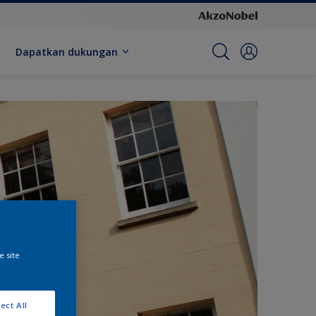
Dapatkan dukungan
e site
ect All