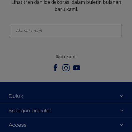
Lihat tren dan ide dekorasi dalam buletin bulanan
baru kami.
enter-your-email
Ikuti kami
Dulux
Tentang Kami
Kategori populer
Contact us
Warna
Access
Temukan toko
Produk