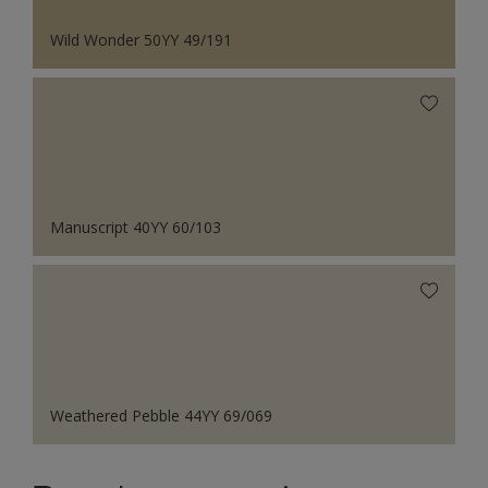
Wild Wonder 50YY 49/191
Manuscript 40YY 60/103
Weathered Pebble 44YY 69/069