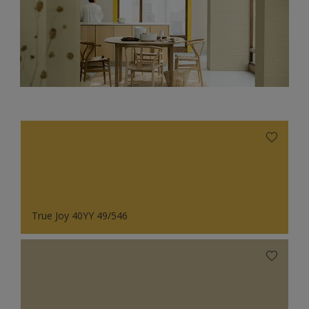
True Joy 40YY 49/546