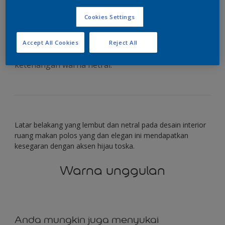
dengan hijau segar
Cookies Settings
Accept All Cookies
Reject All
Hadirkan aksen hijau segar yang menembus
ketenangan warna netral.
Latar belakang yang lembut dan netral pada desain interior
ruang makan polos yang dan elegan ini mendapatkan
kesegaran dengan aksen hijau toska.
Warna unggulan
Anda mungkin juga menyukai