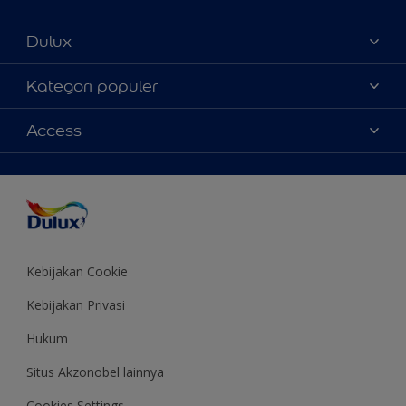
Dulux
Tentang Kami
Kategori populer
Contact us
Warna
Access
Temukan toko
Produk
Sitemap
Aksesibilitas
Inspirasi
Akurasi Warna
Saran Mendekorasi
Colour of the Year
Kebijakan Cookie
Kebijakan Privasi
Hukum
Situs Akzonobel lainnya
Cookies Settings