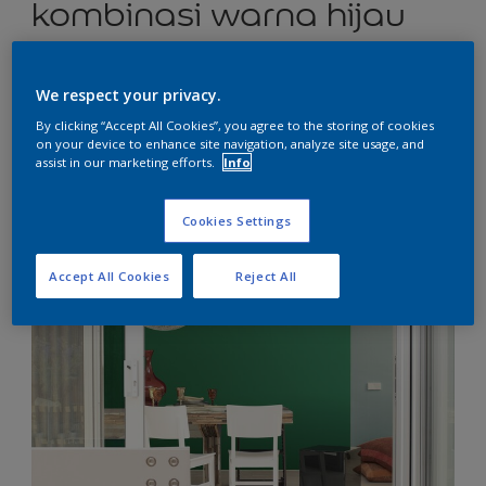
kombinasi warna hijau
alam
We respect your privacy.
By clicking “Accept All Cookies”, you agree to the storing of cookies
Hijau Yang Alami
on your device to enhance site navigation, analyze site usage, and
assist in our marketing efforts.
Info
Cookies Settings
Accept All Cookies
Reject All